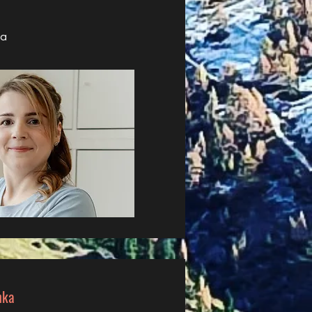
la
nka