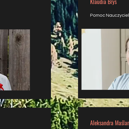
Klaudia Bryś
Pomoc Nauczycie
Aleksandra Maśla