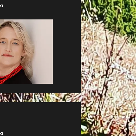
la
la