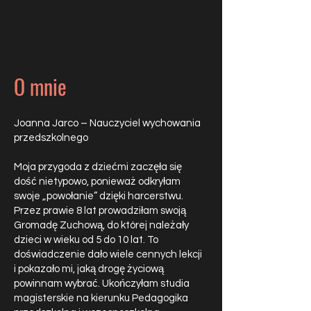
Nauczyciel Wychowawca
O mnie
Joanna Jarco – Nauczyciel wychowania
przedszkolnego
Moja przygoda z dziećmi zaczęła się
dość nietypowo, ponieważ odkryłam
swoje „powołanie” dzięki harcerstwu.
Przez prawie 8 lat prowadziłam swoją
Gromadę Zuchową, do której należały
dzieci w wieku od 5 do 10 lat. To
doświadczenie dało wiele cennych lekcji
i pokazało mi, jaką drogę życiową
powinnam wybrać. Ukończyłam studia
magisterskie na kierunku Pedagogika