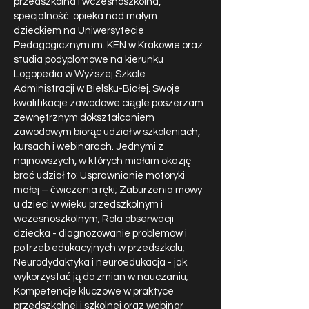
przedszkolna i wczesnoszkolna,
specjalność: opieka nad małym
dzieckiem na Uniwersytecie
Pedagogicznym im. KEN w Krakowie oraz
studia podyplomowe na kierunku
Logopedia w Wyższej Szkole
Administracji w Bielsku-Białej. Swoje
kwalifikacje zawodowe ciągle poszerzam
zewnętrznym dokształcaniem
zawodowym biorąc udział w szkoleniach,
kursach i webinarach. Jednymi z
najnowszych, w których miałam okazję
brać udział to: Usprawnianie motoryki
małej – ćwiczenia ręki; Zaburzenia mowy
u dzieci w wieku przedszkolnym i
wczesnoszkolnym; Rola obserwacji
dziecka - diagnozowanie problemów i
potrzeb edukacyjnych w przedszkolu;
Neurodydaktyka i neuroedukacja - jak
wykorzystać ją do zmian w nauczaniu;
Kompetencje kluczowe w praktyce
przedszkolnej i szkolnej oraz webinar