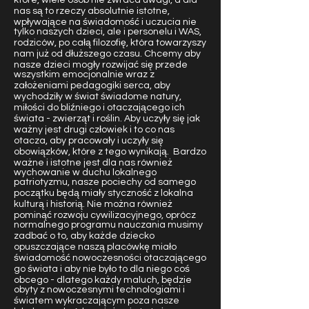
które, wiele osób nie zwraca uwagi, a dla
nas są to rzeczy absolutnie istotne,
wpływające na świadomość i uczucia nie
tylko naszych dzieci, ale i personelu i WAS,
rodziców, po całą filozofię, która towarzyszy
nam już od dłuższego czasu. Chcemy aby
nasze dzieci mogły rozwijać się przede
wszystkim emocjonalnie wraz z
założeniami pedagogiki serca, aby
wychodziły w świat świadome natury,
miłości do bliźniego i otaczającego ich
świata - zwierząt i roślin. Aby uczyły się jak
ważny jest drugi człowiek i to co nas
otacza, aby pracowały i uczyły się
obowiązków, które z tego wynikają. Bardzo
ważne i istotne jest dla nas również
wychowanie w duchu lokalnego
patriotyzmu, nasze pociechy od samego
początku będą miały styczność z lokalna
kulturą i historią. Nie można również
pominąć rozwoju cywilizacyjnego, oprócz
normalnego programu nauczania musimy
zadbać o to, aby każde dziecko
opuszczające naszą placówkę miało
świadomość nowoczesności otaczającego
go świata i aby nie było to dla niego coś
obcego - dlatego każdy maluch, będzie
obyty z nowoczesnymi technologiami i
światem wykraczającym poza nasze