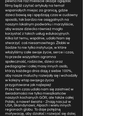
pewno nie raz mieliście okazje oglądać
filmy bądź czytać artykuły na temat
wspaniałych miejsc za granicą, gdzie
dzieci bawią się i spędzają czas w cudowny
sposób, tak bardzo nie osiągalnych na
naszym lokalnym podwórku i marzyliście,
aby wasze dziecko również mogło
korzystać z takich usług edukacyjnych.
Kilka lat temu, wspólnie, udało Nam się
stworzyć coś niesamowitego. Żłobki w
Sadzie to nie tylko instytucje, w które
włożyliśmy całe swoje życie, serce i czas,
to przede wszystkim ogromna
społeczność, rodziców, dzieci oraz
pedagogów i całej masy innych osób,
którzy każdego dnia dają z siebie 100%,
aby nasze maluchy rozwijały się i wchodziły
w kolejny etap swojego życia
przygotowane jak najlepiej!
Przez ten czas udało nam się zaistnieć w
świadomości nie tylko mieszkańców
naszych kochanych GÓR, ale także całej
Polski, a nawet świata - Znają nas już w
USA, Skandynawii, Alpach i wielu innych
regionach globu. To daje potężną
motywację, aby działać i rozwijać się dalej.