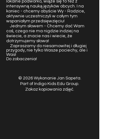
lokalne podwórko, wiąże się to też z
intensywną nauką języków obcych. I na
koniec - chcemy abyście Wy - Rodzice,
aktywnie uczestniczyli w całym tym
wspaniałym przedsięwzięciu!
Jednym słowem - Chcemy dać Wam
coś, czego nie ma nigdzie indziej na
świecie, a znacie nas i wiecie, że
dotrzymujemy słowa!
Zapraszamy do niesamowitej i długiej
przygody, nie tylko Wasze pociechy, ale i
Was!
Do zobaczenia!
© 2026 Wykonanie Jan Sapeta.
Part of Indigo Kids Edu Group.
Zakaz kopiowania zdjęć.