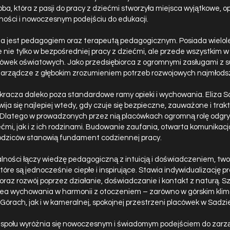
oba, która z pasji do pracy z dziećmi stworzyła miejsca wyjątkowe, o
żności i nowoczesnym podejściu do edukacji.
ia jest pedagogiem oraz terapeutą pedagogicznym. Posiada wielol
nie tylko w bezpośredniej pracy z dziećmi, ale przede wszystkim w
cówek oświatowych. Jako przedsiębiorca z ogromnymi zasługami z 
arządcze z głębokim zrozumieniem potrzeb rozwojowych najmłods
wykracza daleko poza standardowe ramy opieki i wychowania. Eliza S
wija się najlepiej wtedy, gdy czuje się bezpieczne, zauważone i tra
 Dlatego w prowadzonych przez nią placówkach ogromną rolę odgry
ćmi, jak i z ich rodzinami. Budowanie zaufania, otwarta komunikacja
rodziców stanowią fundament codziennej pracy.
alności łączy wiedzę pedagogiczną z intuicją i doświadczeniem, tw
tóre są jednocześnie ciepłe i inspirujące. Stawia indywidualizację p
raz rozwój poprzez działanie, doświadczanie i kontakt z naturą. S
j idea wychowania w harmonii z otoczeniem – zarówno w górskim kli
Górach, jak i w kameralnej, spokojnej przestrzeni placówek w Sadzi
zespołu wyróżnia się nowoczesnym i świadomym podejściem do zarz