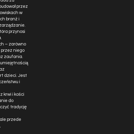
iada za
budował przez
anowiskach w
ch branż i
 zarządzanie.
tóra przynosi
.
ach – zarówno
 przez niego
az zaufania.
 umiejętnością
raz
t dzieci. Jest
czeństwu i
krwi i kości
anie do
ączyć tradycję
 ale przede
,