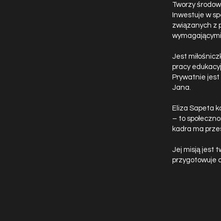
Tworzy środowi
Inwestuje w sp
związanych z 
wymagającymi 
Jest miłośnicz
pracy edukacy
Prywatnie jest
Jana.
Eliza Sapeta k
– to społeczno
kadra ma przes
Jej misją jest 
przygotowuje dz