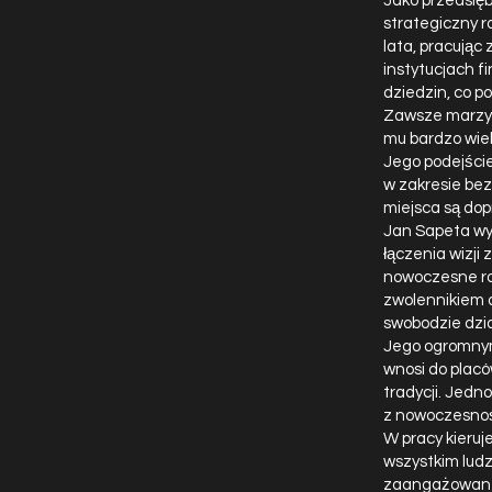
Jako przedsię
strategiczny 
lata, pracując
instytucjach f
dziedzin, co p
Zawsze marzył 
mu bardzo wiel
Jego podejście
w zakresie bez
miejsca są dop
Jan Sapeta wy
łączenia wizji
nowoczesne roz
zwolennikiem d
swobodzie dzi
Jego ogromnym 
wnosi do placó
tradycji. Jedn
z nowoczesnoś
W pracy kieruj
wszystkim ludz
zaangażowanego