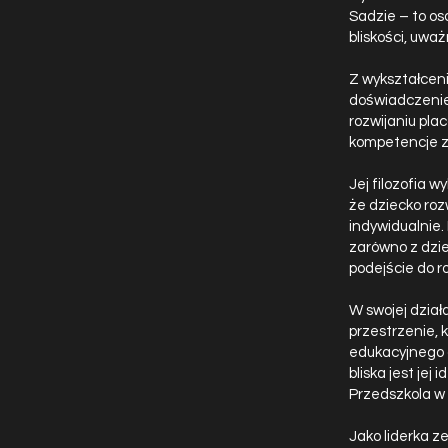
Sadzie – to os
bliskości, uwa
Z wykształcen
doświadczenie 
rozwijaniu pla
kompetencje z
Jej filozofia 
że dziecko roz
indywidualnie.
zarówno z dzie
podejście do 
W swojej dział
przestrzenie, k
edukacyjnego o
bliska jest je
Przedszkola w 
Jako liderka 