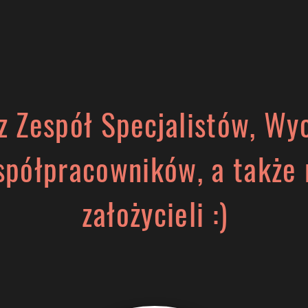
zego My?
Galerie
Zajęcia Dodatkowe
Ka
z Zespół Specjalistów, 
spółpracowników, a także 
założycieli :)