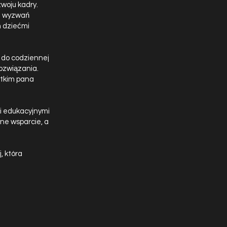
woju kadry.
ać wyzwań
m dziećmi
i do codziennej
ozwiązania.
stkim pana
i edukacyjnymi
lne wsparcie, a
, która