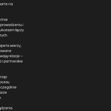
parte na
etnie
 prowadzeniu i
sukcesem łączy
zych.
apeta wierzy,
ktowane
wają relacje –
 i partnerskie
orząc
rocesu
zczególnie
macie
e.
ądzania.