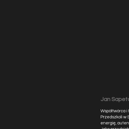
Jan Sapet
Współtwórca i 
Przedszkoli w 
energię, auten