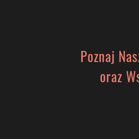
Start
Misja
Dlac
Poznaj Nas
oraz W