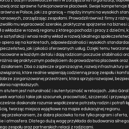
biorca z dużym doświadczeniem w zarządzaniu i organizacji, odpow
rozwój oraz sprawne funkcjonowanie placówek. Swoje kompetencje 
 zarówno w Polsce, jak i za granicą – między innymi na wysokich st
inansowych, zarządzając zespołami. Prowadził również firmy z różny
ozwoliło mu wypracować szerokie, praktyczne spojrzenie na biznes i
o wkładzie w rozwój regionu z którego pochodzi i pracy z dziećmi, k
e satysfakcji i wnosi realny wkład w rozwój lokalnego społeczeństwa
 opiera się na konkretach, odpowiedzialności i wysokich standard
pieczeństwa, jak i jakości oferowanych usług. Dzięki temu tworzone
racowane w każdym detalu i dają rodzicom poczucie stabilności or
różnia się praktycznym podejściem do prowadzenia placówek oraz
 z działaniem. Dba o zaplecze organizacyjne, rozwój infrastruktury o
wiązania, które realnie wspierają codzienną pracę zespołu i komfor
obrze zorganizowanej przestrzeni, która sprzyja rozwojowi, bezpie
ałania najmłodszych.
atutem jest naturalność i autentyczność w relacjach. Jako Góral z 
wek wartości takie jak szacunek, pracowitość, szczerość i przywiąz
ocześnie doskonale rozumie współczesne potrzeby rodzin i potrafi ł
cią, tworząc miejsca wyjątkowe na mapie edukacyjnej regionu.
e się przekonaniem, że dobra placówka to nie tylko program i oferta,
ie i atmosfera. Dlatego dużą wagę przykłada do budowania silnego
 zespołu oraz partnerskich relacji z rodzicami.