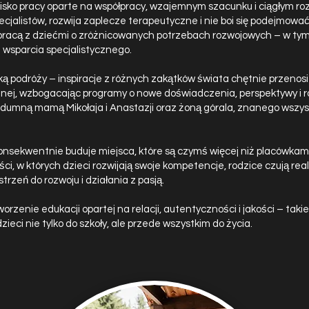
sko pracy oparte na współpracy, wzajemnym szacunku i ciągłym roz
ecjalistów, rozwija zaplecze terapeutyczne i nie boi się podejmow
pracą z dziećmi o zróżnicowanych potrzebach rozwojowych – w ty
wsparcia specjalistycznego.
ką podróży – inspiracje z różnych zakątków świata chętnie przenos
jnej, wzbogacając programy o nowe doświadczenia, perspektywy i r
 dumną mamą Mikołaja i Anastazji oraz żoną górala, znanego wszy
onsekwentnie buduje miejsca, które są czymś więcej niż placówkam
ści, w których dzieci rozwijają swoje kompetencje, rodzice czują rea
trzeń do rozwoju i działania z pasją.
tworzenie edukacji opartej na relacji, autentyczności i jakości – takiej
ieci nie tylko do szkoły, ale przede wszystkim do życia.