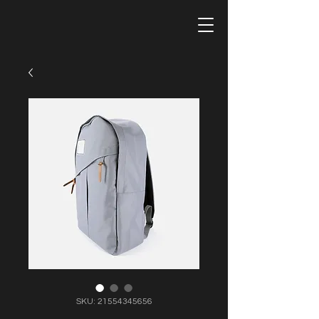
SKU: 21554345656