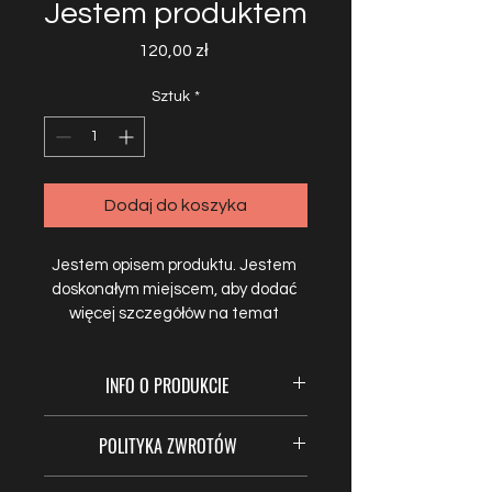
Jestem produktem
Cena
120,00 zł
Sztuk
*
Dodaj do koszyka
Jestem opisem produktu. Jestem 
doskonałym miejscem, aby dodać 
więcej szczegółów na temat 
produktu, jak np. rozmiar, materiał, 
instrukcje pielęgnacji i instrukcje 
INFO O PRODUKCIE
czyszczenia.
Jestem szczegółowym opisem. 
POLITYKA ZWROTÓW
Jestem doskonałym miejscem, aby 
dodać więcej szczegółów na temat 
Jestem Polityką Zwrotów. Jestem 